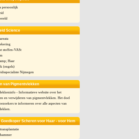
 persoonlijk
eid
ereld
eid Science
areata
ekering
t stoffen-VASt
em
amp; Haar
k (engels)
idsspecialiste Nijmegen
n van Pigmentvlekken
ekkeninfo - Informatieve website over het
n en verwijderen van pigmentvlekken. Het doel
bezoekers te informeren over alle aspecten van
lekken.
 Goedkoper Scheren voor Haar - voor Hem
ransplantatie
 hammer