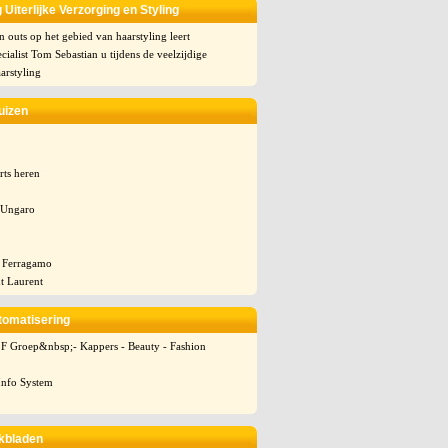
 Uiterlijke Verzorging en Styling
en outs op het gebied van haarstyling leert
cialist Tom Sebastian u tijdens de veelzijdige
arstyling
uizen
rts heren
 Ungaro
e Ferragamo
t Laurent
tomatisering
F Groep&nbsp;- Kappers - Beauty - Fashion
Info System
kbladen