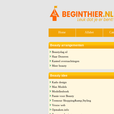
Home
Alfabet
Cat
Beauty arrangementen
Beautydag.nl
Haar Doneren
Kasteel overnachtingen
Meer beauty
Beauty idee
Kado design
Max Models
Modellenboek
Passie voor Beauty
Tremour Shopping&amp;Styling
Vrouw web
Opmaken.info