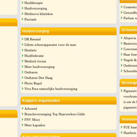
Huidtherapie
Cosmetica
Huidverzorging
Gezondh
Medinova klinieken
Parfum w
Psoriasis
Schoonh
Huidverzorging
Alopecia 
DR Renaud
Basisverz
Gilette scheerapparaten voor de man
Convenan
Huidarts
Haar fes
Huidfederatie
Nagels &
Medisch forum
Onderzoe
Meer huidverzorging
Schoonhe
Ontharen
Ontharen Den Haag
Verzorge
Photo Regul
Viva Pura natuurlijke huidverzorging
Pigmentvl
voorkome
Kappers organisaties
is om de 
pigmentv
Arboned
Branchevereniging Top Haarwerkers Gilde
Voortaan
FNV Mooi
Meer kapsalon
FUE haart
Haarhuis