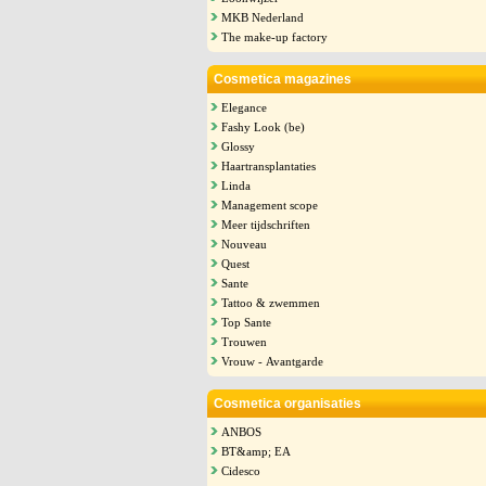
MKB Nederland
The make-up factory
Cosmetica magazines
Elegance
Fashy Look (be)
Glossy
Haartransplantaties
Linda
Management scope
Meer tijdschriften
Nouveau
Quest
Sante
Tattoo & zwemmen
Top Sante
Trouwen
Vrouw - Avantgarde
Cosmetica organisaties
ANBOS
BT&amp; EA
Cidesco