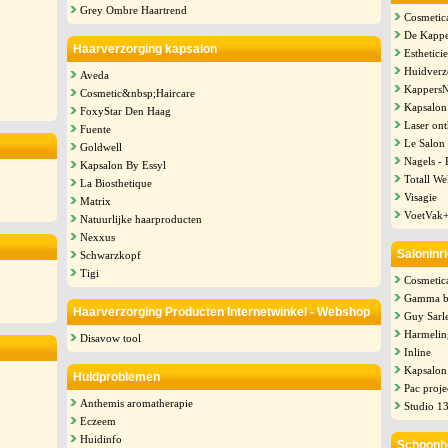
Grey Ombre Haartrend
Cosmetic
De Kapp
Haarverzorging kapsalon
Esthetici
Huidverz
Aveda
Kappers
Cosmetic&nbsp;Haircare
Kapsalon 
FoxyStar Den Haag
Laser on
Fuente
Le Salon
Goldwell
Nagels - 
Kapsalon By Essyl
Totall We
La Biosthetique
Visagie
Matrix
VoetVak
Natuurlijke haarproducten
Nexxus
Saloninri
Schwarzkopf
Tigi
Cosmetica
Gamma b
Haarverzorging Producten Internetwinkel - Webshop
Guy Sarl
Harmeling
Disavow tool
Inline
Kapsalon
Huidproblemen
Pac proje
Anthemis aromatherapie
Studio 1
Eczeem
Huidinfo
Schoonhe