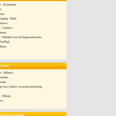
a - Kosmetiek
er
enne
orging - Huid
Nieuws
- Coiffure
tharen
 - Vakblad voor de kappersbranche
ProfNail
llness
+
chting
 - Alliance
enelux
emijn
 voor winkel- en projectinrichting
 - Olymp
cts
3
id encyclopedie