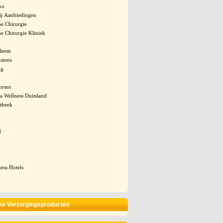
ks
ij Aanbiedingen
he Chirurgie
he Chirurgie Kliniek
leem
sions
ng
m
rsus
a Wellness Duitsland
theek
d
ess Hotels
jke Verzorgingsproducten