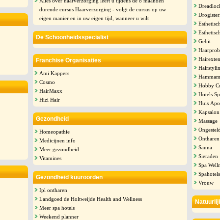
Alles over haarverzorging leert u tijdens de 8 maanden
Dreadloc
durende cursus Haarverzorging - volgt de cursus op uw
Drogister
eigen manier en in uw eigen tijd, wanneer u wilt
Esthetisc
Esthetisc
De Schoonheidsspecialist
Gebit
Haarprob
Hairexten
Franchise Organisaties
Hairstyli
Ami Kappers
Hamma
Cosmo
Hobby Cu
HairMaxx
Hotels Sp
Hizi Hair
Huis Apo
Kapsalon
Gezondheid
Massage
Ongestel
Homeopathie
Ontharen
Medicijnen info
Sauna
Meer gezondheid
Sieraden
Vitamines
Spa Welln
Spahotels
Gezondheid kuuroorden
Vrouw
Ipl ontharen
Landgoed de Holtweijde Health and Wellness
Natuurli
Meer spa hotels
Weekend planner