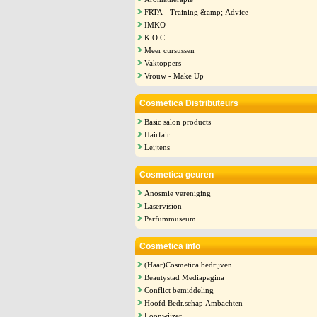
FRTA - Training &amp; Advice
IMKO
K.O.C
Meer cursussen
Vaktoppers
Vrouw - Make Up
Cosmetica Distributeurs
Basic salon products
Hairfair
Leijtens
Cosmetica geuren
Anosmie vereniging
Laservision
Parfummuseum
Cosmetica info
(Haar)Cosmetica bedrijven
Beautystad Mediapagina
Conflict bemiddeling
Hoofd Bedr.schap Ambachten
Loonwijzer