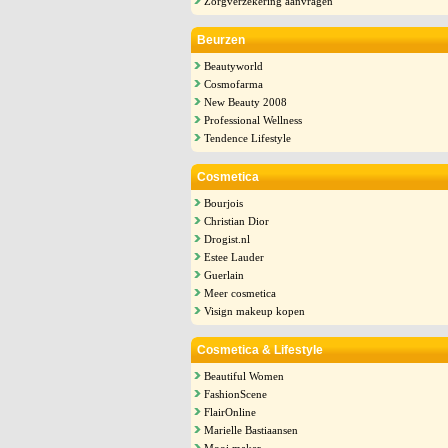
Zorgverzekering aanvragen
Beurzen
Beautyworld
Cosmofarma
New Beauty 2008
Professional Wellness
Tendence Lifestyle
Cosmetica
Bourjois
Christian Dior
Drogist.nl
Estee Lauder
Guerlain
Meer cosmetica
Visign makeup kopen
Cosmetica & Lifestyle
Beautiful Women
FashionScene
FlairOnline
Marielle Bastiaansen