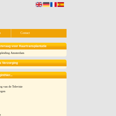
n
Contact
nvraag voor Haartransplantatie
pleiding Amsterdam
 Verzorging
nthier...
g van de Televisie
ngen
a