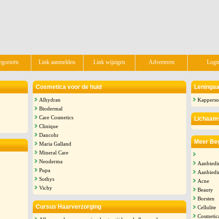
egorieën
Link aanmelden
Link wijzigen
Adverteren
Logi
Cosmetica voor de huid
Leningaa
Alhydran
Kapperso
Biodermal
Care Cosmetics
Lichaams
Clinique
Dancohr
Meer Begi
Maria Galland
Mineral Care
Neoderma
Aanbiedin
Pupa
Aanbiedi
Sothys
Acne
Vichy
Beauty
Borsten
Cursus Haarverzorging
Cellulite
Cosmetic