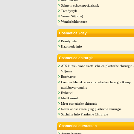
Mooi maker
Schuym scheerspeciaalzaak
Trendystyle
Vrouw Stijl (be)
Wandschilderingen
Cosmetica 2day
Beauty info
Haarmode info
Cosmetica chirurgie
ATS kliniek voor estethische en plastische chirurgie 
Vlijmen
Boerhaave
Contour kliniek voor cosmetische chirurgie &amp;
gezichtsverjonging
Esthetiek
MediConsult
Meer esthetische chirurgie
Nederlandse vereniging plastische chirurgie
Stichting info Plastische Chirurgie
Cosmetica cursussen
Aromatherapie