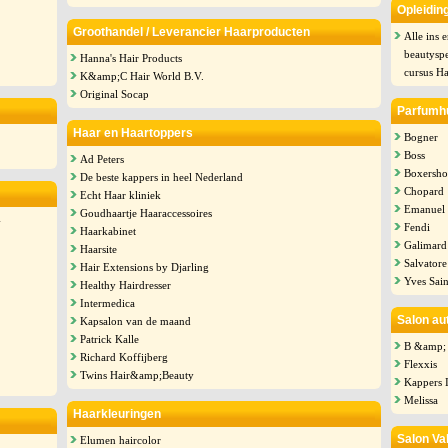
Opleiding
Groothandel / Leverancier Haarproducten
Alle ins 
beautyspe
Hanna's Hair Products
cursus Ha
K&amp;C Hair World B.V.
Original Socap
Parfumh
Haar en Haartoppers
Bogner
Boss
Ad Peters
Boxersho
De beste kappers in heel Nederland
Chopard
Echt Haar kliniek
Emanuel
Goudhaartje Haaraccessoires
-
Fendi
Haarkabinet
Galimard
Haarsite
Salvator
Hair Extensions by Djarling
Yves Sain
Healthy Hairdresser
Intermedica
Salon au
Kapsalon van de maand
Patrick Kalle
B &amp; 
Richard Koffijberg
Flexxis
Twins Hair&amp;Beauty
Kappers 
Melissa
Haarkleuringen
Salon Va
Elumen haircolor